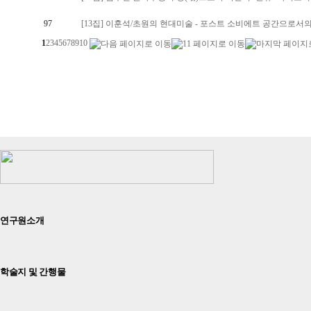
97
[13집] 이훈석/초원의 현대미술 - 포스트 소비에트 공간으로서
1
2
3
4
5
6
7
8
9
10
연구원소개
학술지 및 간행물