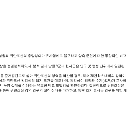
는 남월과 위만조선의 흥망성쇠가 유사함에도 불구하고 양측 군현에 대한 통합적인 비교
양상을 정밀분석하였다. 분석 결과 남월 9군과 한사군은 인구 및 행정 단위에서 일관된
도를 준거집단으로 삼아 위만조선의 영역을 역산할 경우, 최소 26만 km² 내외의 강역이
성과 위만조선 왕검성의 입지 조건을 대조하여, 왕검성이 해양과 수계(水系)가 교차하
초기 운영 실태를 이해하는 유효한 비교 모델임을 확인하였다. 결론적으로 위만조선은
 통해 위만조선 강역 연구의 교착 상태를 타개하고, 향후 초기 한사군 연구를 위한 새