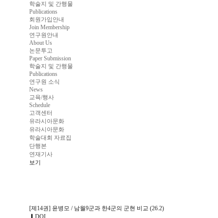
학술지 및 간행물
Publications
회원가입안내
Join Membership
연구원안내
About Us
논문투고
Paper Submission
학술지 및 간행물
Publications
연구원 소식
News
교육/행사
Schedule
고객센터
유라시아문화
유라시아문화
학술대회 자료집
단행본
연재기사
보기
[제14권] 윤병모 / 남월9군과 한4군의 군현 비교 (26.2)
▎
DOI