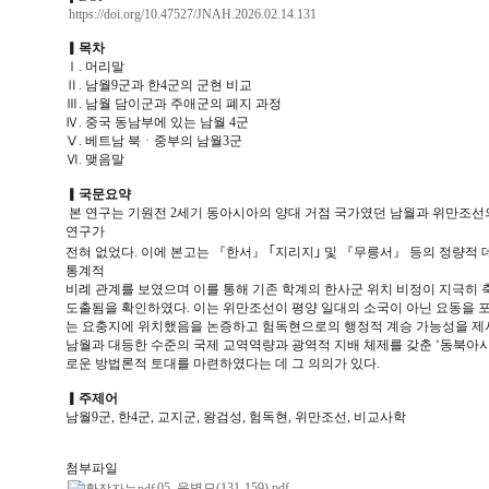
https://doi.org/10.47527/JNAH.2026.02.14.131
▎
목차
Ⅰ. 머리말
Ⅱ. 남월9군과 한4군의 군현 비교
Ⅲ. 남월 담이군과 주애군의 폐지 과정
Ⅳ. 중국 동남부에 있는 남월 4군
Ⅴ. 베트남 북ㆍ중부의 남월3군
Ⅵ. 맺음말
▎
국문요약
본 연구는 기원전 2세기 동아시아의 양대 거점 국가였던 남월과 위만조선
연구가
전혀 없었다. 이에 본고는 『한서』 ｢지리지｣ 및 『무릉서』 등의 정량적 
통계적
비례 관계를 보였으며 이를 통해 기존 학계의 한사군 위치 비정이 지극히 축소
도출됨을 확인하였다. 이는 위만조선이 평양 일대의 소국이 아닌 요동을 
는 요충지에 위치했음을 논증하고 험독현으로의 행정적 계승 가능성을 제시
남월과 대등한 수준의 국제 교역역량과 광역적 지배 체제를 갖춘 ‘동북아시
로운 방법론적 토대를 마련하였다는 데 그 의의가 있다.
▎
주제어
남월9군, 한4군, 교지군, 왕검성, 험독현, 위만조선, 비교사학
첨부파일
05. 윤병모(131-159).pdf