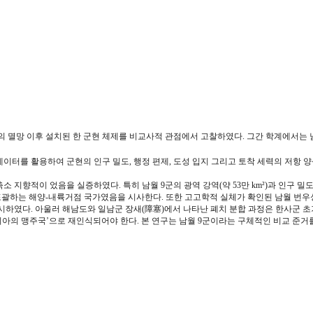
의 멸망 이후 설치된 한 군현 체제를 비교사적 관점에서 고찰하였다. 그간 학계에서
데이터를 활용하여 군현의 인구 밀도, 행정 편제, 도성 입지 그리고 토착 세력의 저항 
 지향적이 었음을 실증하였다. 특히 남월 9군의 광역 강역(약 53만 km²)과 인구 밀
포괄하는 해양-내륙거점 국가였음을 시사한다. 또한 고고학적 실체가 확인된 남월 번우
하였다. 아울러 해남도와 일남군 장새(障塞)에서 나타난 폐치 분합 과정은 한사군 
아의 맹주국’으로 재인식되어야 한다. 본 연구는 남월 9군이라는 구체적인 비교 준거를