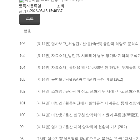
등록자
등록일
조회
2026-05-15 15:46
337
관리자
목록
번호
106
[제14권] 답사보고_허성관 / 선⋅불(仙⋅佛) 융합과 화랑도 문화의 현
105
[제14권] 자료소개_방민규/ 시베리아 남부 앙가라 지역의 구석기 유
104
[제14권] 자료소개_ 유태용 역 / 146,000년 된 하얼빈 두개골
103
[제14권] 윤병모 / 남월9군과 한4군의 군현 비교 (26.2)
102
[제14권] 조채영 / 유라시아 상고 신화의 두 사례 - 마고신화와 반
101
[제14권] 이병건 / 환동해권에서 발해유적 세계유산 등재 전망과 의
100
[제14권] 이장웅 / 울산 반구천 암각화의 기원과 흑룡강(黑龍江, 아
99
[제14권] 엄기표 / 울산 지역 암각화의 현황과 가치(26.2)
98
[13집] 임수진/문화투쟁의 장(場)으로서 북한의 ‘한류’ 다시보기 