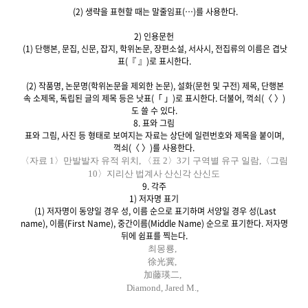
(2) 생략을 표현할 때는 말줄임표(…)를 사용한다.
2) 인용문헌
(1) 단행본, 문집, 신문, 잡지, 학위논문, 장편소설, 서사시, 전집류의 이름은 겹낫
표(『 』)로 표시한다.
(2) 작품명, 논문명(학위논문을 제외한 논문), 설화(문헌 및 구전) 제목, 단행본
속 소제목, 독립된 글의 제목 등은 낫표(「 」)로 표시한다. 더불어, 꺽쇠(〈 〉)
도 쓸 수 있다.
8. 표와 그림
표와 그림, 사진 등 형태로 보여지는 자료는 상단에 일련번호와 제목을 붙이며,
꺽쇠(〈 〉)를 사용한다.
〈자료 1〉만발발자 유적 위치, 〈표 2〉3기 구역별 유구 일람,〈그림
10〉지리산 법계사 산신각 산신도
9. 각주
1) 저자명 표기
(1) 저자명이 동양일 경우 성, 이름 순으로 표기하며 서양일 경우 성(Last
name), 이름(First Name), 중간이름(Middle Name) 순으로 표기한다. 저자명
뒤에 쉼표를 찍는다.
최몽룡,
徐光冀,
加藤瑛二,
Diamond, Jared M.,