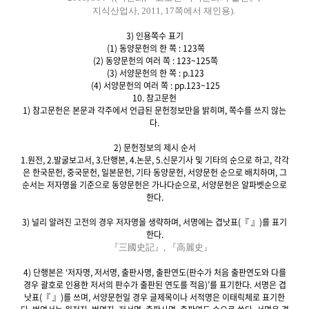
지식산업사, 2011, 17쪽에서 재인용).
3) 인용쪽수 표기
(1) 동양문헌의 한 쪽 : 123쪽
(2) 동양문헌의 여러 쪽 : 123~125쪽
(3) 서양문헌의 한 쪽 : p.123
(4) 서양문헌의 여러 쪽 : pp.123~125
10. 참고문헌
1) 참고문헌은 본문과 각주에서 언급된 문헌정보만을 밝히며, 쪽수를 쓰지 않는
다.
2) 문헌정보의 제시 순서
1.원전, 2.발굴보고서, 3.단행본, 4.논문, 5.신문기사 및 기타의 순으로 하고, 각각
은 한국문헌, 중국문헌, 일본문헌, 기타 동양문헌, 서양문헌 순으로 배치하며, 그
순서는 저자명을 기준으로 동양문헌은 가나다순으로, 서양문헌은 알파벳순으로
한다.
3) 널리 알려진 고전의 경우 저자명을 생략하며, 서명에는 겹낫표(『 』)를 표기
한다.
『三國史記』, 『高麗史』
4) 단행본은 ‘저자명, 저서명, 출판사명, 출판연도(판수가 처음 출판연도와 다를
경우 괄호로 인용한 저서의 판수가 출판된 연도를 적음)’를 표기한다. 서명은 겹
낫표(『 』)를 쓰며, 서양문헌일 경우 글제목이나 서적명은 이태릭체로 표기한