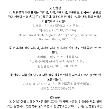
(2) 단행본
① 단행본의 출전 표기는 ‘저자명, 서명, 출판사명, 출판년도, 인용쪽수’ 순으로
쓴다. 서명에는 겹낫표(『 』)를 쓴다. 영문으로 된 경우 순서는 동일하되 서명은
이탤릭체로 표기한다.
임재해, 『고조선문명과 신시문화』,
지식산업사, 2018, 52~53쪽
Harari, Yuval Noah.,
Sapiens: A brief history of humankind,
Random House, 2014, p.16.
② 번역서의 경우 ‘저자명, 역자명, 서명, 출판사명, 출판년도, 인용쪽수’ 순으로
쓴다.
데이비드 메이슨 저, 신동욱 역,
『山神-한국의 산신과 산악 숭배의 전통』,
한림출판사, 2003, 388~393쪽.
③ 판수가 처음 출판연도와 다를 경우 괄호로 인용한 저서의 판수가 출판된 연
도를 적는다.
마대정 외, 서길수 역,『古代中國高句麗歷史續論』,
사계절, 2003(2006), 32쪽.
(3) 논문
① 연속간행물 속의 연구논문 출전 표기는 ‘저자명, 논문명, 간행물명권호, 발행
기관, 발행시기, 인용쪽수’ 순으로 쓴다. 논문명에는 낫표(「 」)를, 간행물명에는