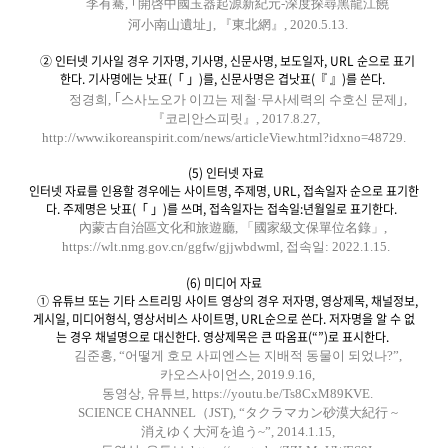
李有騫, ｢開啓中國玉器起源新紀元-深度探尋黑龍江饒
河小南山遺址｣, 『東北網』, 2020.5.13.
② 인터넷 기사일 경우 기자명, 기사명, 신문사명, 보도일자, URL 순으로 표기
한다. 기사명에는 낫표(「 」)를, 신문사명은 겹낫표(『 』)를 쓴다.
정경희, ｢스사노오가 이끄는 제철·무사세력의 수호신 문제｣,
『코리안스피릿』, 2017.8.27,
http://www.ikoreanspirit.com/news/articleView.html?idxno=48729.
(5) 인터넷 자료
인터넷 자료를 인용할 경우에는 사이트명, 주제명, URL, 접속일자 순으로 표기한
다. 주제명은 낫표(「 」)를 쓰며, 접속일자는 접속일:년월일로 표기한다.
內蒙古自治區文化和旅遊廳, 「國家級文保單位名錄」,
https://wlt.nmg.gov.cn/ggfw/gjjwbdwml, 접속일: 2022.1.15.
(6) 미디어 자료
① 유튜브 또는 기타 스트리밍 사이트 영상의 경우 저자명, 영상제목, 채널정보,
게시일, 미디어형식, 영상서비스 사이트명, URL순으로 쓴다. 저자명을 알 수 없
는 경우 채널명으로 대신한다. 영상제목은 큰 따옴표(“”)로 표시한다.
김준홍, “어떻게 호모 사피엔스는 지배적 동물이 되었나?”,
카오스사이언스, 2019.9.16,
동영상, 유튜브, https://youtu.be/Ts8CxM89KVE.
SCIENCE CHANNEL（JST), “タクラマカン砂漠大紀行 ~
消えゆく大河を追う~”, 2014.1.15,