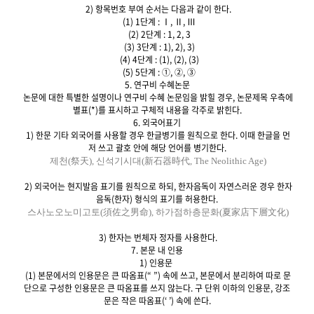
2) 항목번호 부여 순서는 다음과 같이 한다.
(1) 1단계 : Ⅰ, Ⅱ, Ⅲ
(2) 2단계 : 1, 2, 3
(3) 3단계 : 1), 2), 3)
(4) 4단계 : (1), (2), (3)
(5) 5단계 : ①, ②, ③
5. 연구비 수혜논문
논문에 대한 특별한 설명이나 연구비 수혜 논문임을 밝힐 경우, 논문제목 우측에
별표(*)를 표시하고 구체적 내용을 각주로 밝힌다.
6. 외국어표기
1) 한문 기타 외국어를 사용할 경우 한글병기를 원칙으로 한다. 이때 한글을 먼
저 쓰고 괄호 안에 해당 언어를 병기한다.
제천(祭天), 신석기시대(新石器時代, The
Neolithic Age)
2) 외국어는 현지발음 표기를 원칙으로 하되, 한자음독이 자연스러운 경우 한자
음독(한자) 형식의 표기를 허용한다.
스사노오노미고토(須佐之男命), 하가점하층문화(夏家店下層文化)
3) 한자는 번체자 정자를 사용한다.
7. 본문 내 인용
1) 인용문
(1) 본문에서의 인용문은 큰 따옴표(“ ”) 속에 쓰고, 본문에서 분리하여 따로 문
단으로 구성한 인용문은 큰 따옴표를 쓰지 않는다. 구 단위 이하의 인용문, 강조
문은 작은 따옴표(‘ ’) 속에 쓴다.