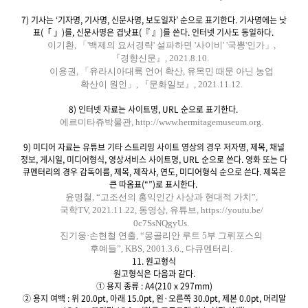
7) 기사는 ‘기자명, 기사명, 신문사명, 보도일자’ 순으로 표기한다. 기사명에는 낫
표(「 」)를, 신문사명은 겹낫표(『 』)를 쓴다. 인터넷 기사도 동일하다.
이기환, 「'백제의 요서경략' 설파하면 '사이비' '국뽕'인가」,
『경향신문』, 2021.8.10.
이용권, 「유라시아대륙 언어 확산, 유목민 때문 아닌 농업
확산이 원인」, 『문화일보』, 2021.11.12.
8) 인터넷 자료는 사이트명, URL 순으로 표기한다.
에르미타쥬박물관, http://www.hermitagemuseum.org.
9) 미디어 자료는 유튜브 기타 스트리밍 사이트 영상의 경우 저자명, 제목, 채널
정보, 게시일, 미디어형식, 영상서비스 사이트명, URL 순으로 쓴다. 영화 또는 다
큐멘터리의 경우 감독이름, 제목, 제작사, 연도, 미디어형식 순으로 쓴다. 제목은
큰 따옴표(“”)로 표시한다.
윤명철, “고조선의 홍익인간 사상과 현대적 가치”,
국학TV, 2021.11.22, 동영상, 유튜브, https://youtu.be/
0c7SsNQgyUs.
진기웅·손현철 연출, “몽골리안 루트 5부 그뤼포스의
후예들”, KBS, 2001.3.6., 다큐멘터리.
11. 원고형식
원고형식은 다음과 같다.
① 용지 종류 : A4(210 x 297mm)
② 용지 여백 : 위 20.0pt, 아래 15.0pt, 왼·오른쪽 30.0pt, 제본 0.0pt, 머리말