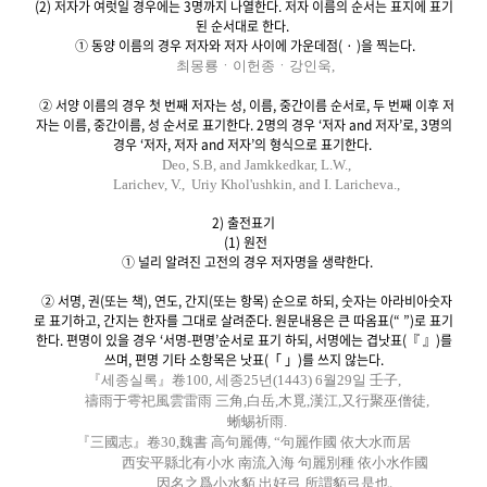
(2) 저자가 여럿일 경우에는 3명까지 나열한다. 저자 이름의 순서는 표지에 표기
된 순서대로 한다.
① 동양 이름의 경우 저자와 저자 사이에 가운데점( · )을 찍는다.
최몽룡ㆍ이헌종ㆍ강인욱,
② 서양 이름의 경우 첫 번째 저자는 성, 이름, 중간이름 순서로, 두 번째 이후 저
자는 이름, 중간이름, 성 순서로 표기한다. 2명의 경우 ‘저자 and 저자’로, 3명의
경우 ‘저자, 저자 and 저자’의 형식으로 표기한다.
Deo, S.B, and Jamkkedkar, L.W.,
Larichev, V., Uriy Khol'ushkin, and I. Laricheva.,
2) 출전표기
(1) 원전
① 널리 알려진 고전의 경우 저자명을 생략한다.
② 서명, 권(또는 책), 연도, 간지(또는 항목) 순으로 하되, 숫자는 아라비아숫자
로 표기하고, 간지는 한자를 그대로 살려준다. 원문내용은 큰 따옴표(“ ”)로 표기
한다. 편명이 있을 경우 ‘서명-편명’순서로 표기 하되, 서명에는 겹낫표(『 』)를
쓰며, 편명 기타 소항목은 낫표(「 」)를 쓰지 않는다.
『세종실록』卷100, 세종25년(1443) 6월29일 壬子,
禱雨于雩祀風雲雷雨 三角,白岳,木覓,漢江,又行聚巫僧徒,
蜥蜴祈雨.
『三國志』卷30,魏書 高句麗傳, “句麗作國 依大水而居
西安平縣北有小水 南流入海 句麗別種 依小水作國
.
因名之爲小水貊 出好弓 所謂貊弓是也