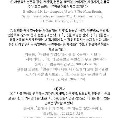
④ 서양 학위논문의 경우 ‘저자명, 논문명, 학위명, 수여기관, 제출시기, 인용쪽
수’순으로 쓰되, 논문명을 이탤릭체로 표기한다.
Bradbury, J.N,
Landscapes of Burial? The Homs Basalt,
Syria in the 4th-3rd millennia BC.,
Doctoral dissertation,
Durham University, 2011, p.5.
⑤ 단행본 속의 연구논문 출전표기는 ‘저자명, 논문명, 서명, 출판년도, 출판사,
인용쪽수’ 순으로 쓴다. 논문명에는 낫표(「 」)를, 서명은 겹낫표(『 』)를 쓴다.
해당 논문의 저자가 단행본 내 적시되어 있는 경우 편집자는 쓰지 않는다. 서양
문헌의 경우 순서는 동일하되, 논문명에는 큰 따옴표(“ ”)를, 간행물명은 이탤릭
체로 표기한다.
최몽룡,「다원론의 입장에서 본 한국문화의 기원과
시베리아」,『한·러 공동발굴 특별전 아무르·연해주의
신비』, 국립문화재연구소, 2006, 45~48쪽.
신종원·오길환,「일본 야마나시현, 나가노현의 고대 한국관련
신사와 사찰 조사보고」,『한국신을 모시는 일본의 신
사 2』, 민속원, 2009, 12쪽.
(4) 기사
① 기사를 인용할 경우에는 기자명, 기사명, 신문사명, 보도일자, 인용면수 순으
로 표기한다. 기사명에는 낫표(「 」)를, 신문사명은 겹낫표(『 』)를 쓴다. 인용
면수는 생략할 수 있다.
유석재, ｢고대사·김치·한복… 中 대놓고 ‘문화 공정’｣,
『조선일보』, 2022.2.7, A2면.