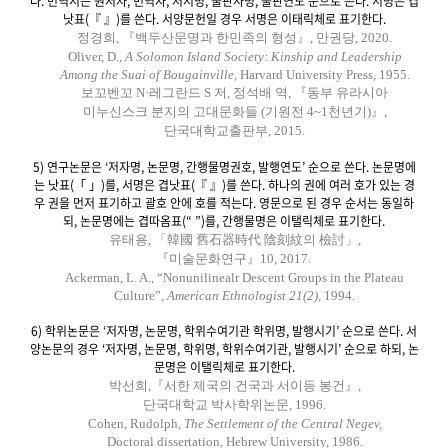
다. 번역서는 원저자, 번역자, 저서명, 출판사명, 출판연도 순으로 쓴다. 서명은 겹
낫표(『 』)를 쓴다. 서양문헌일 경우 서명은 이태릭체로 표기한다.
정경희, 『백두산문명과 한민족의 형성』, 만권당, 2020.
Oliver, D.,
A Solomon Island Society: Kinship and Leadership
Among the Suai of Bougainville,
Harvard University Press, 1955.
보꼬벤꼬 N·레그란드 S 저, 정석배 역, 『동부 유라시아
미누신스크 분지의 고대문화들 (기원전 4~1천년기)』,
단국대학교출판부, 2015.
5) 연구논문은 ‘저자명, 논문명, 간행물명권호, 발행연도’ 순으로 쓴다. 논문명에
는 낫표(「 」)를, 서명은 겹낫표(『 』)를 쓴다. 하나의 권에 여러 호가 있는 경
우 권을 먼저 표기하고 괄호 안에 호를 적는다. 영문으로 된 경우 순서는 동일하
되, 논문명에는 겹따옴표(“ ”)를, 간행물명은 이탤릭체로 표기한다.
유태용, 「韓國 舊石器時代 陰刻紋의 檢討」,
『미술문화연구』10, 2017.
Ackerman, L. A., “Nonunilinealr Descent Groups in the Plateau
Culture”,
American Ethnologist 21(2),
1994.
6) 학위논문은 ‘저자명, 논문명, 학위수여기관 학위명, 발행시기’ 순으로 쓴다. 서
양논문의 경우 ‘저자명, 논문명, 학위명, 학위수여기관, 발행시기’ 순으로 하되, 논
문명은 이탤릭체로 표기한다.
박선희,『서한 제국의 건국과 서이등 봉건』,
단국대학교 박사학위논문, 1996.
Cohen, Rudolph,
The Settlement of the Central Negev,
Doctoral dissertation, Hebrew University, 1986.