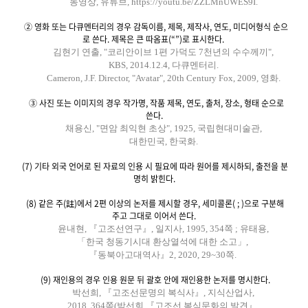
동영상, 유튜브, https://youtu.be/ZZLMnUWES9I.
② 영화 또는 다큐멘터리의 경우 감독이름, 제목, 제작사, 연도, 미디어형식 순으
로 쓴다. 제목은 큰 따옴표(“”)로 표시한다.
김현기 연출, "코리안이브 1편 가덕도 7천년의 수수께끼",
KBS, 2014.12.4, 다큐멘터리.
Cameron, J.F. Director, "Avatar", 20th Century Fox, 2009, 영화.
③ 사진 또는 이미지의 경우 작가명, 작품 제목, 연도, 출처, 장소, 형태 순으로
쓴다.
채용신, "면암 최익현 초상", 1925, 국립현대미술관,
대한민국, 한국화.
(7) 기타 외국 언어로 된 자료의 인용 시 필요에 따라 원어를 제시하되, 출전을 분
명히 밝힌다.
(8) 같은 주(註)에서 2편 이상의 논저를 제시할 경우, 세미콜론( ; )으로 구분해
주고 그대로 이어서 쓴다.
윤내현, 『고조선연구』, 일지사, 1995, 354쪽 ; 유태용,
「한국 청동기시대 환상열석에 대한 소고」,
『동북아고대역사』2, 2020, 29~30쪽.
(9) 재인용의 경우 인용 원문 뒤 괄호 안에 재인용한 논저를 명시한다.
박선희, 『고조선문명의 복식사』, 지식산업사,
2018, 364쪽(박선희,『고조선 복식문화의 발견』,