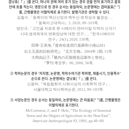
겹낫표(『 』)를 쓴다. 하나의 권에 여러 호가 있는 경우 권을 먼저 표기하고 괄호
안에 호를 적는다. 영문으로 된 경우 순서는 동일하되, 논문명에는 겹따옴표(“ ”)
를, 간행물명은 이탤릭체로 표기한다. 발행기관은 생략할 수 있다.
김철수,「동북아의 백산신앙과 백두산-토착성과 월경성」,
『 동북아고대역사』3, 2020, 99~103쪽.
방민규,「고인골 자료로 본 시베리아 연바이칼 지역의 신석기
시대 생계체계의 변화양상에 대한 연구」,『한국시베리아
연구』24(1), 2020, 150쪽,
田華⋅王承海, ｢倭肯哈達洞穴墓葬和小南山M1
出土玉器的比較研究｣, 『北方文物』2004年 2期, 15쪽.
大岡由記子, ｢畿内の石製模造品製作と祭祀｣,
『季刊 考古学』96, 2006, 56쪽.
② 학위논문의 경우 ‘저자명, 논문명, 학위수여기관 학위명, 제출시기, 인용쪽수’
순으로 쓴다. 논문명에는 겹낫표(『 』)를 쓴다.
신용하,『독립협회의 사회사상의 사회학적 연구』,
서울대학교 박사학위논문, 2012, 99~103쪽.
③ 서양논문인 경우 순서는 동일하되, 논문명에는 큰 따옴표(“ ”)를, 간행물명은
이탤릭체로 표기한다.
McCorriston, J., and F. Hole, “The Ecology of Seasonal
Stress and the Origins of Agriculture in the Near East”,
American Anthropologist 93,
1991, pp.46~69.