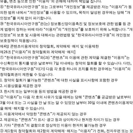
유출, 변조 등으로 인한 “이용자”의 손해에 대하여 책임을 집니다.
⑧ “한국유라시아연구원” 또는 그로부터 “개인정보”를 제공받은 자는 “이용자”가 동
의한 범위 내에서 “개인정보”를 사용할 수 있으며, 목적이 달성된 경우에는 당해 “개
인정보”를 지체 없이 파기합니다.
⑨ “한국유라시아연구원”은(는) 정보통신망이용촉진 및 정보보호에 관한 법률 등 관
계 법령이 정하는 바에 따라 “이용자”의 “개인정보”를 보호하기 위해 노력합니다. “개
인정보”의 보호 및 사용에 대해서는 관련법령 및 “한국유라시아연구원”의 개인정보
보호정책이 적용됩니다.
제4장 콘텐츠이용계약의 청약철회, 계약해제·해지 및 이용제한
제26조 [“이용자”의 청약철회와 계약해제·해지]
① “한국유라시아연구원”와(과) “콘텐츠”의 이용에 관한 계약을 체결한 “이용자”는
수신확인의 통지를 받은 날로부터 7일 이내에는 청약의 철회를 할 수 있습니다. 다만,
“한국유라시아연구원”이(가) 다음 각 호중 하나의 조치를 취한 경우에는 “이용자”의
청약철회권이 제한될 수 있습니다.
1. 청약의 철회가 불가능한 “콘텐츠”에 대한 사실을 표시사항에 포함한 경우
2. 시용상품을 제공한 경우
3. 한시적 또는 일부이용 등의 방법을 제공한 경우
② “이용자”는 다음 각 호의 사유가 있을 때에는 당해 “콘텐츠”를 공급받은 날로부터
3월 이내 또는 그 사실을 안 날 또는 알 수 있었던 날부터 30일 이내에 콘텐츠이용계약
을 해제·해지할 수 있습니다.
1. 이용계약에서 약정한 “콘텐츠”가 제공되지 않는 경우
2. 제공되는 “콘텐츠”가 표시·광고 등과 상이하거나 현저한 차이가 있는 경우
3. 기타 “콘텐츠”의 결함으로 정상적인 이용이 현저히 불가능한 경우
③ 제1항의 청약철회와 제2항의 계약해제·해지는 “이용자”가 전화, 전자우편 또는 모