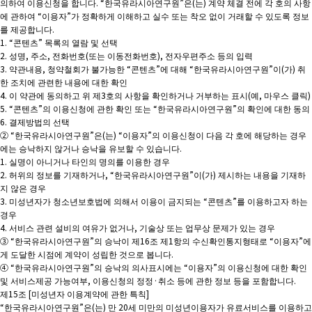
의하여 이용신청을 합니다. “한국유라시아연구원”은(는) 계약 체결 전에 각 호의 사항
에 관하여 “이용자”가 정확하게 이해하고 실수 또는 착오 없이 거래할 수 있도록 정보
를 제공합니다.
1. “콘텐츠” 목록의 열람 및 선택
2. 성명, 주소, 전화번호(또는 이동전화번호), 전자우편주소 등의 입력
3. 약관내용, 청약철회가 불가능한 “콘텐츠”에 대해 “한국유라시아연구원”이(가) 취
한 조치에 관련한 내용에 대한 확인
4. 이 약관에 동의하고 위 제3호의 사항을 확인하거나 거부하는 표시(예, 마우스 클릭)
5. “콘텐츠”의 이용신청에 관한 확인 또는 “한국유라시아연구원”의 확인에 대한 동의
6. 결제방법의 선택
② “한국유라시아연구원”은(는) “이용자”의 이용신청이 다음 각 호에 해당하는 경우
에는 승낙하지 않거나 승낙을 유보할 수 있습니다.
1. 실명이 아니거나 타인의 명의를 이용한 경우
2. 허위의 정보를 기재하거나, “한국유라시아연구원”이(가) 제시하는 내용을 기재하
지 않은 경우
3. 미성년자가 청소년보호법에 의해서 이용이 금지되는 “콘텐츠”를 이용하고자 하는
경우
4. 서비스 관련 설비의 여유가 없거나, 기술상 또는 업무상 문제가 있는 경우
③ “한국유라시아연구원”의 승낙이 제16조 제1항의 수신확인통지형태로 “이용자”에
게 도달한 시점에 계약이 성립한 것으로 봅니다.
④ “한국유라시아연구원”의 승낙의 의사표시에는 “이용자”의 이용신청에 대한 확인
및 서비스제공 가능여부, 이용신청의 정정·취소 등에 관한 정보 등을 포함합니다.
제15조 [미성년자 이용계약에 관한 특칙]
“한국유라시아연구원”은(는) 만 20세 미만의 미성년이용자가 유료서비스를 이용하고