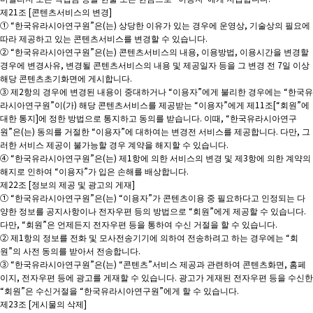
제21조 [콘텐츠서비스의 변경]
① “한국유라시아연구원”은(는) 상당한 이유가 있는 경우에 운영상, 기술상의 필요에
따라 제공하고 있는 콘텐츠서비스를 변경할 수 있습니다.
② “한국유라시아연구원”은(는) 콘텐츠서비스의 내용, 이용방법, 이용시간을 변경할
경우에 변경사유, 변경될 콘텐츠서비스의 내용 및 제공일자 등을 그 변경 전 7일 이상
해당 콘텐츠초기화면에 게시합니다.
③ 제2항의 경우에 변경된 내용이 중대하거나 “이용자”에게 불리한 경우에는 “한국유
라시아연구원”이(가) 해당 콘텐츠서비스를 제공받는 “이용자”에게 제11조[“회원”에
대한 통지]에 정한 방법으로 통지하고 동의를 받습니다. 이때, “한국유라시아연구
원”은(는) 동의를 거절한 “이용자”에 대하여는 변경전 서비스를 제공합니다. 다만, 그
러한 서비스 제공이 불가능할 경우 계약을 해지할 수 있습니다.
④ “한국유라시아연구원”은(는) 제1항에 의한 서비스의 변경 및 제3항에 의한 계약의
해지로 인하여 “이용자”가 입은 손해를 배상합니다.
제22조 [정보의 제공 및 광고의 게재]
① “한국유라시아연구원”은(는) “이용자”가 콘텐츠이용 중 필요하다고 인정되는 다
양한 정보를 공지사항이나 전자우편 등의 방법으로 “회원”에게 제공할 수 있습니다.
다만, “회원”은 언제든지 전자우편 등을 통하여 수신 거절을 할 수 있습니다.
② 제1항의 정보를 전화 및 모사전송기기에 의하여 전송하려고 하는 경우에는 “회
원”의 사전 동의를 받아서 전송합니다.
③ “한국유라시아연구원”은(는) “콘텐츠”서비스 제공과 관련하여 콘텐츠화면, 홈페
이지, 전자우편 등에 광고를 게재할 수 있습니다. 광고가 게재된 전자우편 등을 수신한
“회원”은 수신거절을 “한국유라시아연구원”에게 할 수 있습니다.
제23조 [게시물의 삭제]