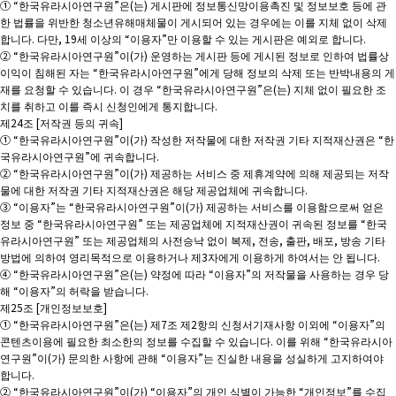
① “한국유라시아연구원”은(는) 게시판에 정보통신망이용촉진 및 정보보호 등에 관
한 법률을 위반한 청소년유해매체물이 게시되어 있는 경우에는 이를 지체 없이 삭제
합니다. 다만, 19세 이상의 “이용자”만 이용할 수 있는 게시판은 예외로 합니다.
② “한국유라시아연구원”이(가) 운영하는 게시판 등에 게시된 정보로 인하여 법률상
이익이 침해된 자는 “한국유라시아연구원”에게 당해 정보의 삭제 또는 반박내용의 게
재를 요청할 수 있습니다. 이 경우 “한국유라시아연구원”은(는) 지체 없이 필요한 조
치를 취하고 이를 즉시 신청인에게 통지합니다.
제24조 [저작권 등의 귀속]
① “한국유라시아연구원”이(가) 작성한 저작물에 대한 저작권 기타 지적재산권은 “한
국유라시아연구원”에 귀속합니다.
② “한국유라시아연구원”이(가) 제공하는 서비스 중 제휴계약에 의해 제공되는 저작
물에 대한 저작권 기타 지적재산권은 해당 제공업체에 귀속합니다.
③ “이용자”는 “한국유라시아연구원”이(가) 제공하는 서비스를 이용함으로써 얻은
정보 중 “한국유라시아연구원” 또는 제공업체에 지적재산권이 귀속된 정보를 “한국
유라시아연구원” 또는 제공업체의 사전승낙 없이 복제, 전송, 출판, 배포, 방송 기타
방법에 의하여 영리목적으로 이용하거나 제3자에게 이용하게 하여서는 안 됩니다.
④ “한국유라시아연구원”은(는) 약정에 따라 “이용자”의 저작물을 사용하는 경우 당
해 “이용자”의 허락을 받습니다.
제25조 [개인정보보호]
① “한국유라시아연구원”은(는) 제7조 제2항의 신청서기재사항 이외에 “이용자”의
콘텐츠이용에 필요한 최소한의 정보를 수집할 수 있습니다. 이를 위해 “한국유라시아
연구원”이(가) 문의한 사항에 관해 “이용자”는 진실한 내용을 성실하게 고지하여야
합니다.
② “한국유라시아연구원”이(가) “이용자”의 개인 식별이 가능한 “개인정보”를 수집