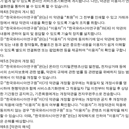
가 쉽게 알 수 있도록 온라인 서비스초기화면에 게시합니다. 다만, 약관은 이용자가 연
결화면을 통하여 볼 수 있도록 할 수 있습니다.
제4조 [약관의 게시 등]
① “한국유라시아연구원”은(는) 이 약관을 “회원”이 그 전부를 인쇄할 수 있고 거래과
정에서 해당 약관의 내용을 확인할 수 있도록 기술적 조치를 취합니다.
② “한국유라시아연구원”은(는) “이용자”가 “한국유라시아연구원”와(과) 이 약관의
내용에 관하여 질의 및 응답할 수 있도록 기술적 장치를 설치합니다.
③ “한국유라시아연구원”은(는) “이용자”가 약관에 동의하기에 앞서 약관에 정하여
져 있는 내용 중 청약철회, 환불조건 등과 같은 중요한 내용을 이용자가 쉽게 이해할
수 있도록 별도의 연결화면 또는 팝업화면 등을 제공하여 “이용자”의 확인을 구합니
다.
제5조 [약관의 개정 등]
① “한국유라시아연구원”은(는) 온라인 디지털콘텐츠산업 발전법, 전자상거래 등에
서의 소비자보호에 관한 법률, 약관의 규제에 관한 법률 등 관련법을 위배하지 않는 범
위에서 이 약관을 개정할 수 있습니다.
② “한국유라시아연구원”이(가) 약관을 개정할 경우에는 적용일자 및 개정사유를 명
시하여 현행약관과 함께 서비스초기화면에 그 적용일자 7일 이전부터 적용일 후 상당
한 기간동안 공지하고, 기존회원에게는 개정약관을 전자우편주소로 전송합니다.
③ “한국유라시아연구원”이(가) 약관을 개정할 경우에는 개정약관 공지 후 개정약관
의 적용에 대한 “이용자”의 동의 여부를 확인합니다. “이용자”가 개정약관의 적용에
동의하지 않는 경우 “한국유라시아연구원” 또는 “이용자”는 콘텐츠 이용계약을 해지
할 수 있습니다. 이때, “한국유라시아연구원”은(는) 계약해지로 인하여 “이용자”가 입
은 손해를 배상합니다.
제6조 [약관의 해석]