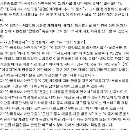
사전송으로 “한국유라시아연구원”에 그 의사를 표시한 때에 효력이 발생합니다.
④ “한국유라시아연구원”은(는) 제3항에 따라 “이용자”가 표시한 청약철회 또는 계약
해제·해지의 의사표시를 수신한 후 지체 없이 이러한 사실을 “이용자”에게 회신합니
다.
⑤ “이용자”는 제2항의 사유로 계약해제·해지의 의사표시를 하기 전에 상당한 기간
을 정하여 완전한 “콘텐츠” 혹은 서비스이용의 하자에 대한 치유를 요구할 수 있습니
다.
제27조 [“이용자”의 청약철회와 계약해제·해지의 효과]
① “한국유라시아연구원”은(는) “이용자”가 청약철회의 의사표시를 한 날로부터 또
는 “이용자”에게 계약해제·해지의 의사표시에 대하여 회신한 날로부터 3영업일 이내
에 대금의 결제와 동일한 방법으로 이를 환급하여야 하며, 동일한 방법으로 환불이 불
가능할 때에는 이를 사전에 고지하여야 합니다. 이 경우 “한국유라시아연구원”이(가)
“이용자”에게 환급을 지연한 때에는 그 지연기간에 대하여 공정거래위원회가 정하여
고시하는 지연이자율을 곱하여 산정한 지연이자를 지급합니다.
② “한국유라시아연구원”이(가) 제1항에 따라 환급할 경우에 “이용자”가 서비스이용
으로부터 얻은 이익에 해당하는 금액을 공제하고 환급할 수 있습니다.
③ “한국유라시아연구원”은(는) 위 대금을 환급함에 있어서 “이용자”가 신용카드 또
는 전자화폐 등의 결제수단으로 재화 등의 대금을 지급한 때에는 지체 없이 당해 결제
수단을 제공한 사업자로 하여금 재화 등의 대금의 청구를 정지 또는 취소하도록 요청
합니다. 다만, 제2항의 금액공제가 필요한 경우에는 그러하지 아니할 수 있습니다.
④ “한국유라시아연구원”, “콘텐츠 등의 대금을 지급 받은 자” 또는 “이용자와 콘텐츠
이용계약을 체결한 자“가 동일인이 아닌 경우에 각자는 청약철회 또는 계약해제·해지
로 인한 대금환급과 관련한 의무의 이행에 있어서 연대하여 책임을 집니다.
⑤ “한국유라시아연구원”은(는) “이용자”에게 청약철회를 이유로 위약금 또는 손해