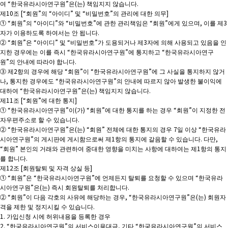
여 “한국유라시아연구원”은(는) 책임지지 않습니다.
제10조 [“회원”의 “아이디” 및 “비밀번호”의 관리에 대한 의무]
① “회원”의 “아이디”와 “비밀번호”에 관한 관리책임은 “회원”에게 있으며, 이를 제3
자가 이용하도록 하여서는 안 됩니다.
② “회원”은 “아이디” 및 “비밀번호”가 도용되거나 제3자에 의해 사용되고 있음을 인
지한 경우에는 이를 즉시 “한국유라시아연구원”에 통지하고 “한국유라시아연구
원”의 안내에 따라야 합니다.
③ 제2항의 경우에 해당 “회원”이 “한국유라시아연구원”에 그 사실을 통지하지 않거
나, 통지한 경우에도 “한국유라시아연구원”의 안내에 따르지 않아 발생한 불이익에
대하여 “한국유라시아연구원”은(는) 책임지지 않습니다.
제11조 [“회원”에 대한 통지]
① “한국유라시아연구원”이(가) “회원”에 대한 통지를 하는 경우 “회원”이 지정한 전
자우편주소로 할 수 있습니다.
② “한국유라시아연구원”은(는) “회원” 전체에 대한 통지의 경우 7일 이상 “한국유라
시아연구원”의 게시판에 게시함으로써 제1항의 통지에 갈음할 수 있습니다. 다만,
“회원” 본인의 거래와 관련하여 중대한 영향을 미치는 사항에 대하여는 제1항의 통지
를 합니다.
제12조 [회원탈퇴 및 자격 상실 등]
① “회원”은 “한국유라시아연구원”에 언제든지 탈퇴를 요청할 수 있으며 “한국유라
시아연구원”은(는) 즉시 회원탈퇴를 처리합니다.
② “회원”이 다음 각호의 사유에 해당하는 경우, “한국유라시아연구원”은(는) 회원자
격을 제한 및 정지시킬 수 있습니다.
1. 가입신청 시에 허위내용을 등록한 경우
2. “한국유라시아연구원”의 서비스이용대금, 기타 “한국유라시아연구원”의 서비스