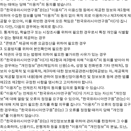
하는 때에는 당해 “이용자”의 동의를 받습니다.
③ “한국유라시아연구원”은(는) “이용자”가 이용신청 등에서 제공한 정보와 제1항에
의하여 수집한 정보를 당해 “이용자”의 동의 없이 목적 외로 이용하거나 제3자에게 제
공할 수 없으며, 이를 위반한 경우에 모든 책임은 “한국유라시아연구원”이(가) 집니
다. 다만, 다음의 경우에는 예외로 합니다.
1. 통계작성, 학술연구 또는 시장조사를 위하여 필요한 경우로서 특정 개인을 식별할
수 없는 형태로 제공하는 경우
2. “콘텐츠” 제공에 따른 요금정산을 위하여 필요한 경우
3. 도용방지를 위하여 본인확인에 필요한 경우
4. 약관의 규정 또는 법령에 의하여 필요한 불가피한 사유가 있는 경우
④ “한국유라시아연구원”이(가) 제2항과 제3항에 의해 “이용자”의 동의를 받아야 하
는 경우에는 “개인정보”관리책임자의 신원(소속, 성명 및 전화번호 기타 연락처), 정
보의 수집목적 및 이용목적, 제3자에 대한 정보제공관련사항(제공받는 자, 제공목적
및 제공할 정보의 내용)등에 관하여 정보통신망이용촉진 및 정보보호 등에 관한 법률
제22조 제2항이 규정한 사항을 명시하고 고지하여야 합니다.
⑤ “이용자”는 언제든지 제3항의 동의를 임의로 철회할 수 있습니다.
⑥ “이용자”는 언제든지 “한국유라시아연구원”이(가) 가지고 있는 자신의 “개인정
보”에 대해 열람 및 오류의 정정을 요구할 수 있으며, “한국유라시아연구원”은(는) 이
에 대해 지체 없이 필요한 조치를 취할 의무를 집니다. “이용자”가 오류의 정정을 요구
한 경우에는 “한국유라시아연구원”은(는) 그 오류를 정정할 때까지 당해 “개인정
보”를 이용하지 않습니다.
⑦ “한국유라시아연구원”은(는) 개인정보보호를 위하여 관리자를 한정하여 그 수를
최소화하며, 신용카드, 은행계좌 등을 포함한 “이용자”의 “개인정보”의 분실, 도난,