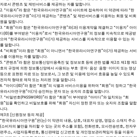
자로서 콘텐츠 및 제반서비스를 제공하는 자를 말합니다.
2. “이용자”라 함은 “한국유라시아연구원”의 사이트에 접속하여 이 약관에 따라 “한
국유라시아연구원”이(가) 제공하는 “콘텐츠” 및 제반서비스를 이용하는 회원 및 비회
원을 말합니다.
3. “회원”이라 함은 “한국유라시아연구원”와(과) 이용계약을 체결하고 “이용자” 아이
디(ID)를 부여받은 “이용자”로서 “한국유라시아연구원”의 정보를 지속적으로 제공받
으며 “한국유라시아연구원”이(가) 제공하는 서비스를 지속적으로 이용할 수 있는 자
를 말합니다.
4. “비회원”이라 함은 “회원”이 아니면서 “한국유라시아연구원”이(가) 제공하는 서비
스를 이용하는 자를 말합니다.
5. “콘텐츠”라 함은 정보통신망이용촉진 및 정보보호 등에 관한 법률 제2조 제1항 제1
호의 규정에 의한 정보통신망에서 사용되는 부호·문자·음성·음향·이미지 또는 영상
등으로 표현된 자료 또는 정보로서, 그 보존 및 이용에 있어서 효용을 높일 수 있도록
전자적 형태로 제작 또는 처리된 것을 말합니다.
6. “아이디(ID)”라 함은 “회원”의 식별과 서비스이용을 위하여 “회원”이 정하고 “한국
유라시아연구원”이(가) 승인하는 문자 또는 숫자의 조합을 말합니다.
7. “비밀번호(PASSWORD)”라 함은 “회원”이 부여받은 “아이디”와 일치되는 “회
원”임을 확인하고 비밀보호를 위해 “회원” 자신이 정한 문자 또는 숫자의 조합을 말합
니다.
제3조 [신원정보 등의 제공]
“한국유라시아연구원”은(는) 이 약관의 내용, 상호, 대표자 성명, 영업소 소재지 주소
(소비자의 불만을 처리할 수 있는 곳의 주소를 포함), 전화번호, 모사전송번호, 전자우
편주소, 사업자등록번호, 통신판매업 신고번호 및 개인정보관리책임자 등을 이용자