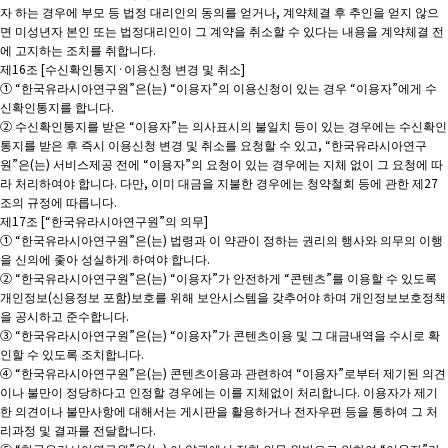
자 하는 경우에 부모 등 법정 대리인의 동의를 얻거나, 계약체결 후 추인을 얻지 않으
면 미성년자 본인 또는 법정대리인이 그 계약을 취소할 수 있다는 내용을 계약체결 전
에 고지하는 조치를 취합니다.
제16조 [수신확인통지·이용신청 변경 및 취소]
① “한국유라시아연구원”은(는) “이용자”의 이용신청이 있는 경우 “이용자”에게 수
신확인통지를 합니다.
② 수신확인통지를 받은 “이용자”는 의사표시의 불일치 등이 있는 경우에는 수신확인
통지를 받은 후 즉시 이용신청 변경 및 취소를 요청할 수 있고, “한국유라시아연구
원”은(는) 서비스제공 전에 “이용자”의 요청이 있는 경우에는 지체 없이 그 요청에 따
라 처리하여야 합니다. 다만, 이미 대금을 지불한 경우에는 청약철회 등에 관한 제27
조의 규정에 따릅니다.
제17조 [“한국유라시아연구원”의 의무]
① “한국유라시아연구원”은(는) 법령과 이 약관이 정하는 권리의 행사와 의무의 이행
을 신의에 좇아 성실하게 하여야 합니다.
② “한국유라시아연구원”은(는) “이용자”가 안전하게 “콘텐츠”를 이용할 수 있도록
개인정보(신용정보 포함)보호를 위해 보안시스템을 갖추어야 하며 개인정보보호정책
을 공시하고 준수합니다.
③ “한국유라시아연구원”은(는) “이용자”가 콘텐츠이용 및 그 대금내역을 수시로 확
인할 수 있도록 조치합니다.
④ “한국유라시아연구원”은(는) 콘텐츠이용과 관련하여 “이용자”로부터 제기된 의견
이나 불만이 정당하다고 인정할 경우에는 이를 지체없이 처리합니다. 이용자가 제기
한 의견이나 불만사항에 대해서는 게시판을 활용하거나 전자우편 등을 통하여 그 처
리과정 및 결과를 전달합니다.