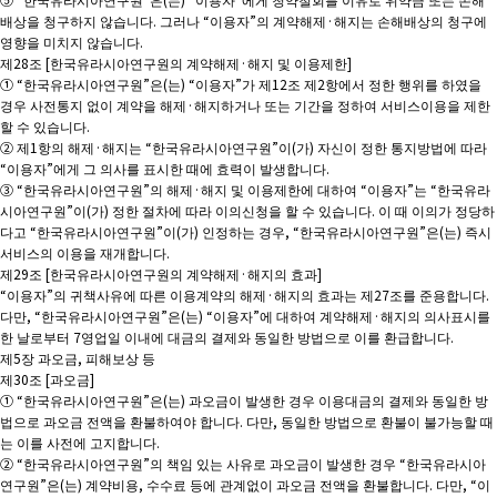
배상을 청구하지 않습니다. 그러나 “이용자”의 계약해제·해지는 손해배상의 청구에
영향을 미치지 않습니다.
제28조 [한국유라시아연구원의 계약해제·해지 및 이용제한]
① “한국유라시아연구원”은(는) “이용자”가 제12조 제2항에서 정한 행위를 하였을
경우 사전통지 없이 계약을 해제·해지하거나 또는 기간을 정하여 서비스이용을 제한
할 수 있습니다.
② 제1항의 해제·해지는 “한국유라시아연구원”이(가) 자신이 정한 통지방법에 따라
“이용자”에게 그 의사를 표시한 때에 효력이 발생합니다.
③ “한국유라시아연구원”의 해제·해지 및 이용제한에 대하여 “이용자”는 “한국유라
시아연구원”이(가) 정한 절차에 따라 이의신청을 할 수 있습니다. 이 때 이의가 정당하
다고 “한국유라시아연구원”이(가) 인정하는 경우, “한국유라시아연구원”은(는) 즉시
서비스의 이용을 재개합니다.
제29조 [한국유라시아연구원의 계약해제·해지의 효과]
“이용자”의 귀책사유에 따른 이용계약의 해제·해지의 효과는 제27조를 준용합니다.
다만, “한국유라시아연구원”은(는) “이용자”에 대하여 계약해제·해지의 의사표시를
한 날로부터 7영업일 이내에 대금의 결제와 동일한 방법으로 이를 환급합니다.
제5장 과오금, 피해보상 등
제30조 [과오금]
① “한국유라시아연구원”은(는) 과오금이 발생한 경우 이용대금의 결제와 동일한 방
법으로 과오금 전액을 환불하여야 합니다. 다만, 동일한 방법으로 환불이 불가능할 때
는 이를 사전에 고지합니다.
② “한국유라시아연구원”의 책임 있는 사유로 과오금이 발생한 경우 “한국유라시아
연구원”은(는) 계약비용, 수수료 등에 관계없이 과오금 전액을 환불합니다. 다만, “이