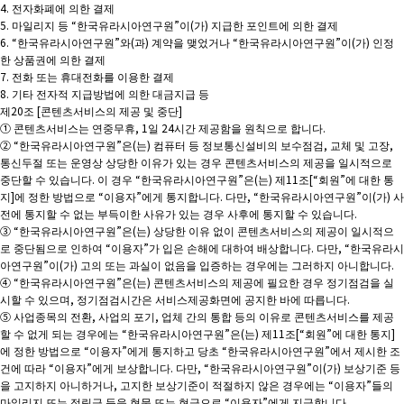
4. 전자화폐에 의한 결제
5. 마일리지 등 “한국유라시아연구원”이(가) 지급한 포인트에 의한 결제
6. “한국유라시아연구원”와(과) 계약을 맺었거나 “한국유라시아연구원”이(가) 인정
한 상품권에 의한 결제
7. 전화 또는 휴대전화를 이용한 결제
8. 기타 전자적 지급방법에 의한 대금지급 등
제20조 [콘텐츠서비스의 제공 및 중단]
① 콘텐츠서비스는 연중무휴, 1일 24시간 제공함을 원칙으로 합니다.
② “한국유라시아연구원”은(는) 컴퓨터 등 정보통신설비의 보수점검, 교체 및 고장,
통신두절 또는 운영상 상당한 이유가 있는 경우 콘텐츠서비스의 제공을 일시적으로
중단할 수 있습니다. 이 경우 “한국유라시아연구원”은(는) 제11조[“회원”에 대한 통
지]에 정한 방법으로 “이용자”에게 통지합니다. 다만, “한국유라시아연구원”이(가) 사
전에 통지할 수 없는 부득이한 사유가 있는 경우 사후에 통지할 수 있습니다.
③ “한국유라시아연구원”은(는) 상당한 이유 없이 콘텐츠서비스의 제공이 일시적으
로 중단됨으로 인하여 “이용자”가 입은 손해에 대하여 배상합니다. 다만, “한국유라시
아연구원”이(가) 고의 또는 과실이 없음을 입증하는 경우에는 그러하지 아니합니다.
④ “한국유라시아연구원”은(는) 콘텐츠서비스의 제공에 필요한 경우 정기점검을 실
시할 수 있으며, 정기점검시간은 서비스제공화면에 공지한 바에 따릅니다.
⑤ 사업종목의 전환, 사업의 포기, 업체 간의 통합 등의 이유로 콘텐츠서비스를 제공
할 수 없게 되는 경우에는 “한국유라시아연구원”은(는) 제11조[“회원”에 대한 통지]
에 정한 방법으로 “이용자”에게 통지하고 당초 “한국유라시아연구원”에서 제시한 조
건에 따라 “이용자”에게 보상합니다. 다만, “한국유라시아연구원”이(가) 보상기준 등
을 고지하지 아니하거나, 고지한 보상기준이 적절하지 않은 경우에는 “이용자”들의
마일리지 또는 적립금 등을 현물 또는 현금으로 “이용자”에게 지급합니다.