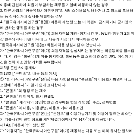
이용에 관련하여 회원이 부담하는 채무를 기일에 이행하지 않는 경우
3. 다른 사람의 “한국유라시아연구원”의 서비스이용을 방해하거나 그 정보를 도용하
는 등 전자상거래 질서를 위협하는 경우
4. “한국유라시아연구원”을(를) 이용하여 법령 또는 이 약관이 금지하거나 공서양속
에 반하는 행위를 하는 경우
③ “한국유라시아연구원”이(가) 회원자격을 제한·정지시킨 후, 동일한 행위가 2회 이
상 반복되거나 30일 이내에 그 사유가 시정되지 아니하는 경우
“한국유라시아연구원”은(는) 회원자격을 상실시킬 수 있습니다.
④ “한국유라시아연구원”이(가) 회원자격을 상실시키는 경우에는 회원등록을 말소합
니다. 이 경우 “회원”에게 이를 통지하고, 회원등록 말소 전에 최소한 30일 이상의 기
간을 정하여 소명할 기회를 부여합니다.
제3장 콘텐츠이용계약
제13조 [“콘텐츠”의 내용 등의 게시]
① “한국유라시아연구원”은(는) 다음 사항을 해당 “콘텐츠”의 이용초기화면이나 그
포장에 “이용자”가 알기 쉽게 표시합니다.
1. “콘텐츠”의 명칭 또는 제호
2. “콘텐츠”의 제작 및 표시 연월일
3. “콘텐츠” 제작자의 성명(법인인 경우에는 법인의 명칭), 주소, 전화번호
4. “콘텐츠”의 내용, 이용방법, 이용료 기타 이용조건
② “한국유라시아연구원”은(는) “콘텐츠”별 이용가능기기 및 이용에 필요한 최소한
의 기술사양에 관한 정보를 계약체결과정에서 “이용자”에게 제공합니다.
제14조 [이용계약의 성립 등]
① “이용자”는 “한국유라시아연구원”이(가) 제공하는 다음 또는 이와 유사한 절차에