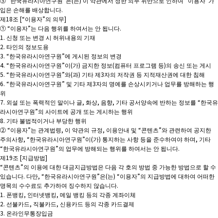
⑤ “한국유라시아연구원”은(는) 이 약관에서 정한 의무 위반으로 인하여 “이용자”가
입은 손해를 배상합니다.
제18조 [“이용자”의 의무]
① “이용자”는 다음 행위를 하여서는 안 됩니다.
1. 신청 또는 변경 시 허위내용의 기재
2. 타인의 정보도용
3. “한국유라시아연구원”에 게시된 정보의 변경
4. “한국유라시아연구원”이(가) 금지한 정보(컴퓨터 프로그램 등)의 송신 또는 게시
5. “한국유라시아연구원”와(과) 기타 제3자의 저작권 등 지적재산권에 대한 침해
6. “한국유라시아연구원” 및 기타 제3자의 명예를 손상시키거나 업무를 방해하는 행
위
7. 외설 또는 폭력적인 말이나 글, 화상, 음향, 기타 공서양속에 반하는 정보를 “한국유
라시아연구원”의 사이트에 공개 또는 게시하는 행위
8. 기타 불법적이거나 부당한 행위
② “이용자”는 관계법령, 이 약관의 규정, 이용안내 및 “콘텐츠”와 관련하여 공지한
주의사항, “한국유라시아연구원”이(가) 통지하는 사항 등을 준수하여야 하며, 기타
“한국유라시아연구원”의 업무에 방해되는 행위를 하여서는 안 됩니다.
제19조 [지급방법]
“콘텐츠”의 이용에 대한 대금지급방법은 다음 각 호의 방법 중 가능한 방법으로 할 수
있습니다. 다만, “한국유라시아연구원”은(는) “이용자”의 지급방법에 대하여 어떠한
명목의 수수료도 추가하여 징수하지 않습니다.
1. 폰뱅킹, 인터넷뱅킹, 메일 뱅킹 등의 각종 계좌이체
2. 선불카드, 직불카드, 신용카드 등의 각종 카드결제
3. 온라인무통장입금