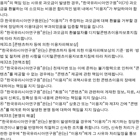
용자”의 책임 있는 사유로 과오금이 발생한 경우, “한국유라시아연구원”이(가) 과오
금을 환불하는 데 소요되는 비용은 합리적인 범위 내에서 “이용자”가 부담하여야 합
니다.
③ 한국유라시아연구원은(는) “이용자”가 주장하는 과오금에 대해 환불을 거부할 경
우에 정당하게 이용대금이 부과되었음을 입증할 책임을 집니다.
④ “한국유라시아연구원”은(는) 과오금의 환불절차를 디지털콘텐츠이용자보호지침
에 따라 처리합니다.
제31조 [콘텐츠하자 등에 의한 이용자피해보상]
“한국유라시아연구원”은(는) 콘텐츠하자 등에 의한 이용자피해보상의 기준·범위·방
법 및 절차에 관한 사항을 디지털콘텐츠이용자보호지침에 따라 처리합니다.
제32조 [면책조항]
① “한국유라시아연구원”은(는) 천재지변 또는 이에 준하는 불가항력으로 인하여 “콘
텐츠”를 제공할 수 없는 경우에는 “콘텐츠” 제공에 관한 책임이 면제됩니다.
② “한국유라시아연구원”은(는) “이용자”의 귀책사유로 인한 콘텐츠이용의 장애에
대하여는 책임을 지지 않습니다.
③ “한국유라시아연구원”은(는) “회원”이 “콘텐츠”와 관련하여 게재한 정보, 자료, 사
실의 신뢰도, 정확성 등의 내용에 관하여는 책임을 지지 않습니다.
④ “한국유라시아연구원”은(는) “이용자” 상호간 또는 “이용자”와 제3자 간에 “콘텐
츠”를 매개로 하여 발생한 분쟁 등에 대하여 책임을 지지 않습니다.
제33조 [분쟁의 해결]
“한국유라시아연구원”은(는) 분쟁이 발생하였을 경우에 “이용자”가 제기하는 정당한
의견이나 불만을 반영하여 적절하고 신속한 조치를 취합니다. 다만, 신속한 처리가 곤
란한 경우에 “한국유라시아연구원”은(는) “이용자”에게 그 사유와 처리일정을 통보
합니다.