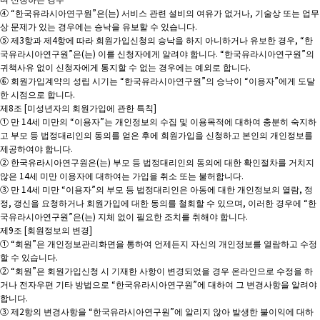
④ “한국유라시아연구원”은(는) 서비스 관련 설비의 여유가 없거나, 기술상 또는 업무
상 문제가 있는 경우에는 승낙을 유보할 수 있습니다.
⑤ 제3항과 제4항에 따라 회원가입신청의 승낙을 하지 아니하거나 유보한 경우, “한
국유라시아연구원”은(는) 이를 신청자에게 알려야 합니다. “한국유라시아연구원”의
귀책사유 없이 신청자에게 통지할 수 없는 경우에는 예외로 합니다.
⑥ 회원가입계약의 성립 시기는 “한국유라시아연구원”의 승낙이 “이용자”에게 도달
한 시점으로 합니다.
제8조 [미성년자의 회원가입에 관한 특칙]
① 만 14세 미만의 “이용자”는 개인정보의 수집 및 이용목적에 대하여 충분히 숙지하
고 부모 등 법정대리인의 동의를 얻은 후에 회원가입을 신청하고 본인의 개인정보를
제공하여야 합니다.
② 한국유라시아연구원은(는) 부모 등 법정대리인의 동의에 대한 확인절차를 거치지
않은 14세 미만 이용자에 대하여는 가입을 취소 또는 불허합니다.
③ 만 14세 미만 “이용자”의 부모 등 법정대리인은 아동에 대한 개인정보의 열람, 정
정, 갱신을 요청하거나 회원가입에 대한 동의를 철회할 수 있으며, 이러한 경우에 “한
국유라시아연구원”은(는) 지체 없이 필요한 조치를 취해야 합니다.
제9조 [회원정보의 변경]
① “회원”은 개인정보관리화면을 통하여 언제든지 자신의 개인정보를 열람하고 수정
할 수 있습니다.
② “회원”은 회원가입신청 시 기재한 사항이 변경되었을 경우 온라인으로 수정을 하
거나 전자우편 기타 방법으로 “한국유라시아연구원”에 대하여 그 변경사항을 알려야
합니다.
③ 제2항의 변경사항을 “한국유라시아연구원”에 알리지 않아 발생한 불이익에 대하