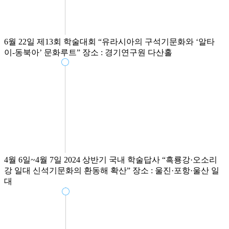
6월 22일
제13회 학술대회
“유라시아의 구석기문화와 ‘알타
이-동북아’ 문화루트”
장소 : 경기연구원 다산홀
4월 6일~4월 7일
2024 상반기 국내 학술답사
“흑룡강·오소리
강 일대 신석기문화의 환동해 확산”
장소 : 울진·포항·울산 일
대