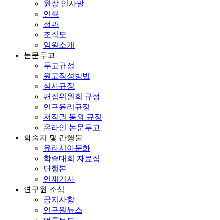
원장 인사말
연혁
정관
조직도
임원소개
논문투고
투고규정
원고작성방법
심사규정
편집위원회 규정
연구윤리규정
저작권 동의 규정
온라인 논문투고
학술지 및 간행물
유라시아문화
학술대회 자료집
단행본
연재기사
연구원 소식
공지사항
연구원뉴스