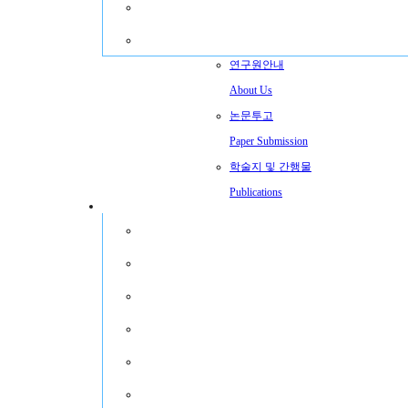
회원가입안내
Join Membership
연구원안내
About Us
논문투고
Paper Submission
학술지 및 간행물
Publications
연구원 소식
News
교육/행사
Schedule
고객센터
로그인
이용약관
개인정보처리방침