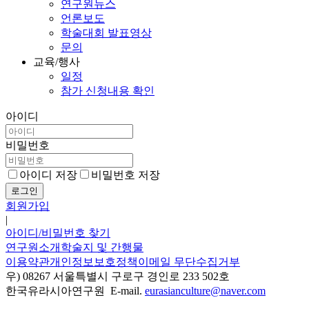
연구원뉴스
언론보도
학술대회 발표영상
문의
교육/행사
일정
참가 신청내용 확인
아이디
비밀번호
아이디 저장
비밀번호 저장
로그인
회원가입
|
아이디/비밀번호 찾기
연구원소개
학술지 및 간행물
이용약관
개인정보보호정책
이메일 무단수집거부
우) 08267 서울특별시 구로구 경인로 233 502호
한국유라시아연구원 E-mail.
eurasianculture@naver.com