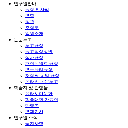
연구원안내
원장 인사말
연혁
정관
조직도
임원소개
논문투고
투고규정
원고작성방법
심사규정
편집위원회 규정
연구윤리규정
저작권 동의 규정
온라인 논문투고
학술지 및 간행물
유라시아문화
학술대회 자료집
단행본
연재기사
연구원 소식
공지사항